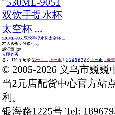
530ML-9051双饮手提水杯太空杯 ...
本店售价：
登录可见
起订量:
立即购买
总计
179
个记录
第一页 ...
上一页
1
2
3
4
5
6
7
8
9
下一页
...最
© 2005-2026 义乌
当2元店配货中心官方站
利。
银海路1225号 Tel: 1896793