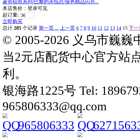
菱形钻雨系列/巴黎的永恒恋/保色精品闪亮...
本店售价：
登录可见
起订量:
立即购买
总计
285
个记录
第一页 ...
上一页
6
7
8
9
10
11
12
13
14
15
下一
© 2005-2026 义乌
当2元店配货中心官方站
利。
银海路1225号 Tel: 1896793
965806333@qq.com
965806333
6271563