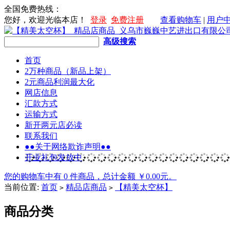
全国免费热线：
您好，欢迎光临本店！
登录
免费注册
查看购物车
|
用户
高级搜索
首页
2万种商品（新品上架）
2元商品利润最大化
网店信息
汇款方式
运输方式
新开两元店必读
联系我们
●●关于网络欺诈声明●●
开业礼包发放中
您的购物车中有 0 件商品，总计金额 ￥0.00元。
当前位置:
首页
精品店商品
【精美太空杯】
>
>
商品分类