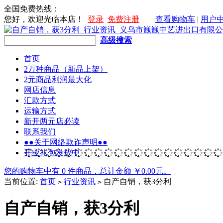
全国免费热线：
您好，欢迎光临本店！
登录
免费注册
查看购物车
|
用户
高级搜索
首页
2万种商品（新品上架）
2元商品利润最大化
网店信息
汇款方式
运输方式
新开两元店必读
联系我们
●●关于网络欺诈声明●●
开业礼包发放中
您的购物车中有 0 件商品，总计金额 ￥0.00元。
当前位置:
首页
行业资讯
自产自销，获3分利
>
>
自产自销，获3分利