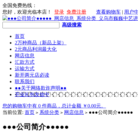
全国免费热线：
您好，欢迎光临本店！
登录
免费注册
查看购物车
|
用户
高级搜索
首页
2万种商品（新品上架）
2元商品利润最大化
网店信息
汇款方式
运输方式
新开两元店必读
联系我们
●●关于网络欺诈声明●●
开业礼包发放中
您的购物车中有 0 件商品，总计金额 ￥0.00元。
当前位置:
首页
系统分类
网店信息
●●●公司简介●●●●●
>
>
>
●●●公司简介●●●●●