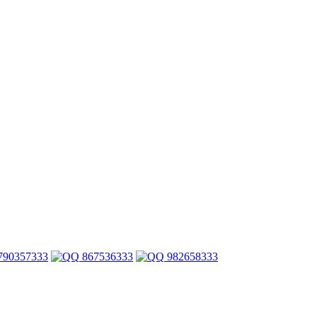
790357333
867536333
982658333