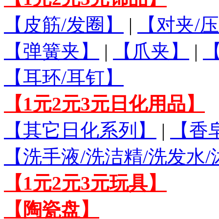
【皮筋/发圈】
|
【对夹/压
【弹簧夹】
|
【爪夹】
|
【耳环/耳钉】
【1元2元3元日化用品】
【其它日化系列】
|
【香
【洗手液/洗洁精/洗发水
【1元2元3元玩具】
【陶瓷盘】