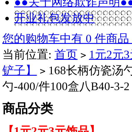
●●关于网络欺诈声明●
开业礼包发放中
您的购物车中有 0 件商品
当前位置:
首页
1元2元
>
铲子】
168长柄仿瓷汤
>
勺-400/件100盒八B40-3-2
商品分类
【1元2元3元饰品】