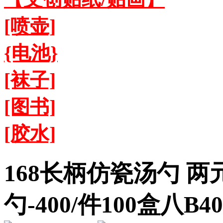
[喷壶]
{电池}
[袜子]
[图书]
[胶水]
168长柄仿瓷汤勺 两
勺-400/件100盒八B40-