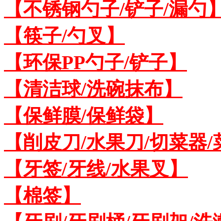
【不锈钢勺子/铲子/漏勺
【筷子/勺叉】
【环保PP勺子/铲子】
【清洁球/洗碗抹布】
【保鲜膜/保鲜袋】
【削皮刀/水果刀/切菜器
【牙签/牙线/水果叉】
【棉签】