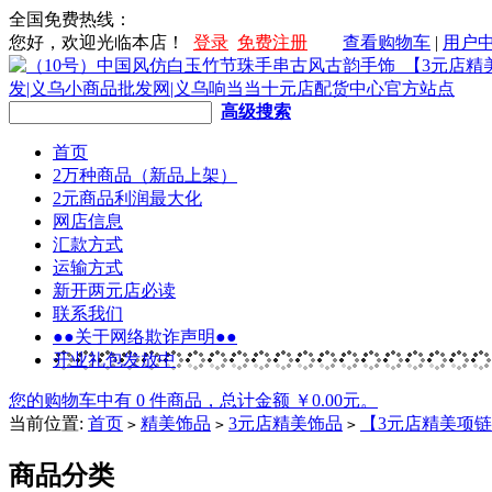
全国免费热线：
您好，欢迎光临本店！
登录
免费注册
查看购物车
|
用户
高级搜索
首页
2万种商品（新品上架）
2元商品利润最大化
网店信息
汇款方式
运输方式
新开两元店必读
联系我们
●●关于网络欺诈声明●●
开业礼包发放中
您的购物车中有 0 件商品，总计金额 ￥0.00元。
当前位置:
首页
精美饰品
3元店精美饰品
【3元店精美项链
>
>
>
商品分类