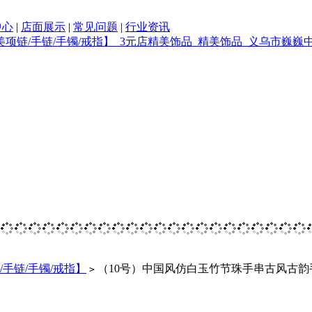
中心
|
店面展示
|
常见问题
|
行业资讯
/手链/手镯/戒指】
（10号）中国风仿白玉竹节珠手串古风古韵
>