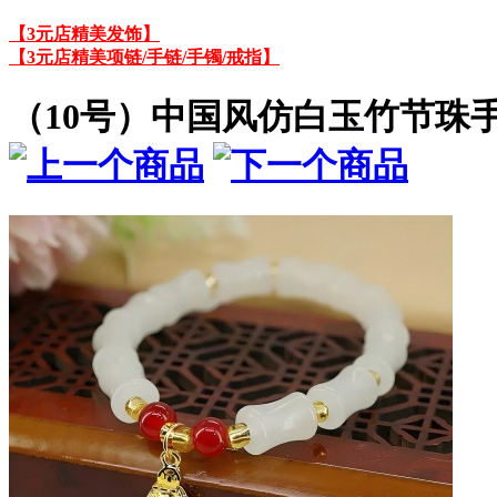
【3元店精美发饰】
【3元店精美项链/手链/手镯/戒指】
（10号）中国风仿白玉竹节珠