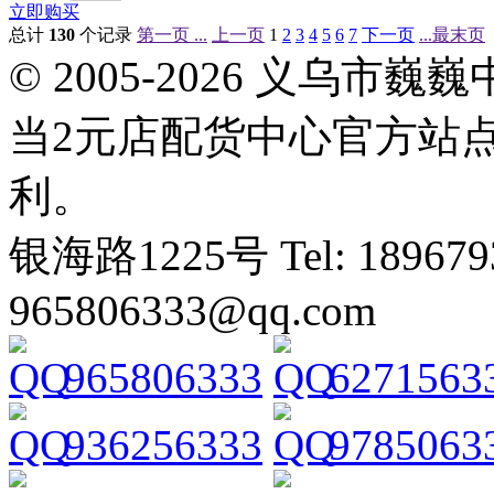
立即购买
总计
130
个记录
第一页 ...
上一页
1
2
3
4
5
6
7
下一页
...最末页
© 2005-2026 义乌
当2元店配货中心官方站
利。
银海路1225号 Tel: 1896793
965806333@qq.com
965806333
6271563
936256333
9785063