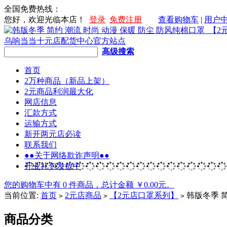
全国免费热线：
您好，欢迎光临本店！
登录
免费注册
查看购物车
|
用户
高级搜索
首页
2万种商品（新品上架）
2元商品利润最大化
网店信息
汇款方式
运输方式
新开两元店必读
联系我们
●●关于网络欺诈声明●●
开业礼包发放中
您的购物车中有 0 件商品，总计金额 ￥0.00元。
当前位置:
首页
2元店商品
【2元店口罩系列】
韩版冬季 简
>
>
>
商品分类