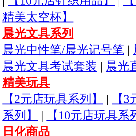
|
【10元店针织用品】
|
【
精美太空杯】
晨光文具系列
晨光中性笔/晨光记号笔
|
晨光文具考试套装
|
晨光
精美玩具
【2元店玩具系列】
|
【3
系列】
|
【10元店玩具系
日化商品