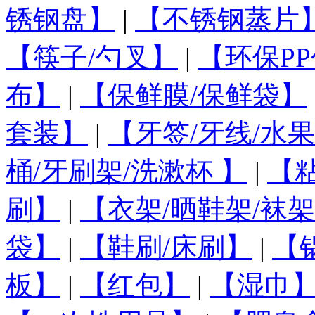
锈钢盘】
|
【不锈钢蒸片
【筷子/勺叉】
|
【环保PP
布】
|
【保鲜膜/保鲜袋】
套装】
|
【牙签/牙线/水
桶/牙刷架/洗漱杯 】
|
【
刷】
|
【衣架/晒鞋架/袜架
袋】
|
【鞋刷/床刷】
|
【
板】
|
【红包】
|
【湿巾