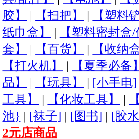
胶】
|
【扫把】
|
【塑料铲
纸巾盒】
|
【塑料密封盒/
套】
|
【百货】
|
【收纳盒
【打火机】
|
【夏季必备
品】
|
【玩具】
|
[小手电]
工具】
|
【化妆工具】
|
池}
|
[袜子]
|
[图书]
|
[胶水
2元店商品