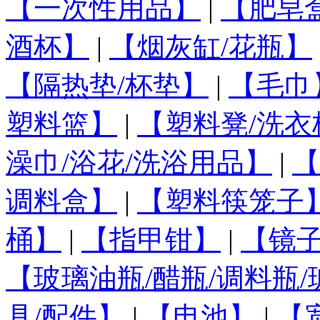
【一次性用品】
|
【肥皂
酒杯】
|
【烟灰缸/花瓶】
【隔热垫/杯垫】
|
【毛巾
塑料篮】
|
【塑料凳/洗衣
澡巾/浴花/洗浴用品】
|
【
调料盒】
|
【塑料筷笼子
桶】
|
【指甲钳】
|
【镜
【玻璃油瓶/醋瓶/调料瓶
具/配件】
|
【电池】
|
【