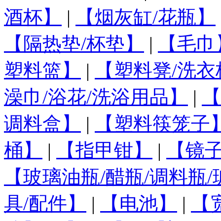
酒杯】
|
【烟灰缸/花瓶】
【隔热垫/杯垫】
|
【毛巾
塑料篮】
|
【塑料凳/洗衣
澡巾/浴花/洗浴用品】
|
【
调料盒】
|
【塑料筷笼子
桶】
|
【指甲钳】
|
【镜
【玻璃油瓶/醋瓶/调料瓶
具/配件】
|
【电池】
|
【