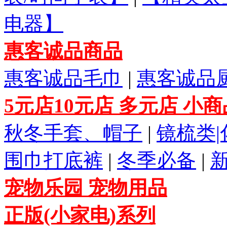
电器】
惠客诚品商品
惠客诚品毛巾
|
惠客诚品
5元店10元店 多元店 小
秋冬手套、帽子
|
镜梳类
围巾打底裤
|
冬季必备
|
宠物乐园 宠物用品
正版(小家电)系列