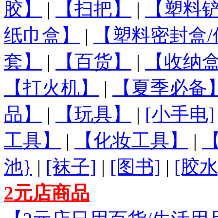
胶】
|
【扫把】
|
【塑料铲
纸巾盒】
|
【塑料密封盒/
套】
|
【百货】
|
【收纳盒
【打火机】
|
【夏季必备
品】
|
【玩具】
|
[小手电]
工具】
|
【化妆工具】
|
池}
|
[袜子]
|
[图书]
|
[胶水
2元店商品