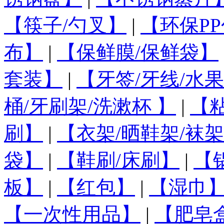
【筷子/勺叉】
|
【环保PP
布】
|
【保鲜膜/保鲜袋】
套装】
|
【牙签/牙线/水
桶/牙刷架/洗漱杯 】
|
【
刷】
|
【衣架/晒鞋架/袜架
袋】
|
【鞋刷/床刷】
|
【
板】
|
【红包】
|
【湿巾
【一次性用品】
|
【肥皂