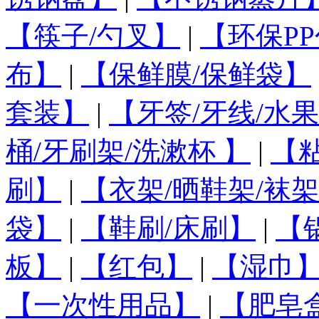
【筷子/勺叉】
|
【环保PP
布】
|
【保鲜膜/保鲜袋】
套装】
|
【牙签/牙线/水
桶/牙刷架/洗漱杯 】
|
【
刷】
|
【衣架/晒鞋架/袜架
袋】
|
【鞋刷/床刷】
|
【
板】
|
【红包】
|
【湿巾
【一次性用品】
|
【肥皂