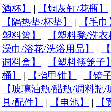
酒杯】
|
【烟灰缸/花瓶】
【隔热垫/杯垫】
|
【毛巾
塑料篮】
|
【塑料凳/洗衣
澡巾/浴花/洗浴用品】
|
【
调料盒】
|
【塑料筷笼子
桶】
|
【指甲钳】
|
【镜
【玻璃油瓶/醋瓶/调料瓶
具/配件】
|
【电池】
|
【