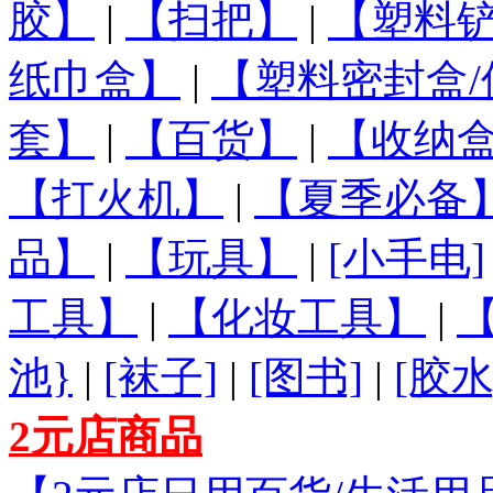
胶】
|
【扫把】
|
【塑料铲
纸巾盒】
|
【塑料密封盒/
套】
|
【百货】
|
【收纳盒
【打火机】
|
【夏季必备
品】
|
【玩具】
|
[小手电]
工具】
|
【化妆工具】
|
池}
|
[袜子]
|
[图书]
|
[胶水
2元店商品