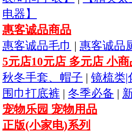
电器】
惠客诚品商品
惠客诚品毛巾
|
惠客诚品
5元店10元店 多元店 小
秋冬手套、帽子
|
镜梳类
围巾打底裤
|
冬季必备
|
宠物乐园 宠物用品
正版(小家电)系列